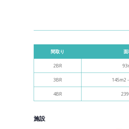
間取り
面
2BR
93
3BR
145m2 
4BR
23
施設