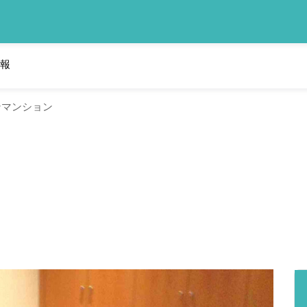
報
ンマンション