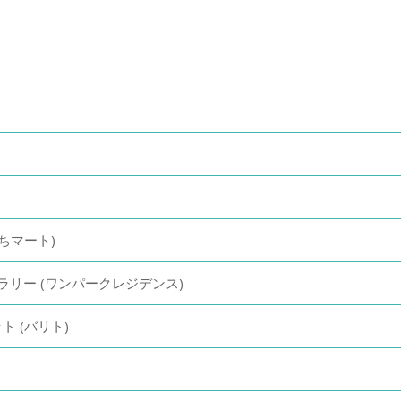
ちマート)
ラリー (ワンパークレジデンス)
ト (バリト)