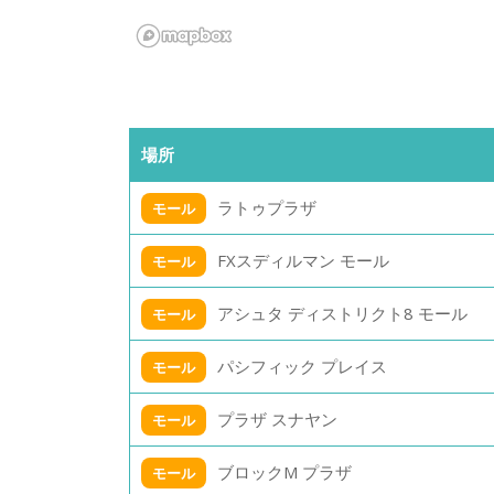
場所
ラトゥプラザ
モール
FXスディルマン モール
モール
アシュタ ディストリクト8 モール
モール
パシフィック プレイス
モール
プラザ スナヤン
モール
ブロックM プラザ
モール