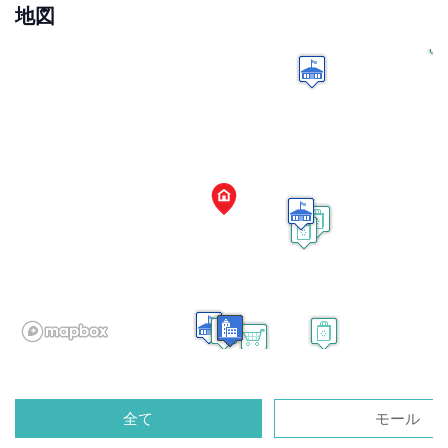
地図
全て
モール