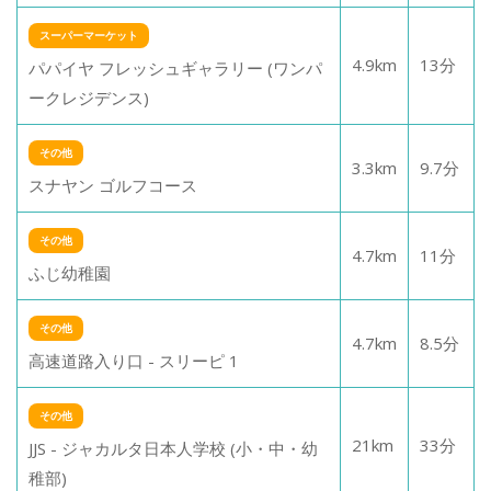
スーパーマーケット
4.9
km
13
分
パパイヤ フレッシュギャラリー (ワンパ
ークレジデンス)
その他
3.3
km
9.7
分
スナヤン ゴルフコース
その他
4.7
km
11
分
ふじ幼稚園
その他
4.7
km
8.5
分
高速道路入り口 - スリーピ 1
その他
21
km
33
分
JJS - ジャカルタ日本人学校 (小・中・幼
稚部)