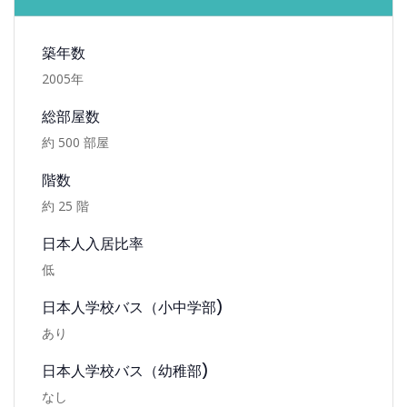
アパートメント
Belleza Permata Hijau
築年数
詳細情報
2005
年
ベレーザプルマタヒジョウ
総部屋数
約
500
部屋
階数
約
25
階
日本人入居比率
低
日本人学校バス（小中学部)
あり
日本人学校バス（幼稚部)
なし