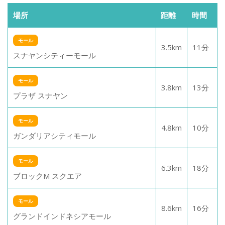
場所
距離
時間
モール
3.5
km
11
分
スナヤンシティーモール
モール
3.8
km
13
分
プラザ スナヤン
モール
4.8
km
10
分
ガンダリアシティモール
モール
6.3
km
18
分
ブロックM スクエア
モール
8.6
km
16
分
グランドインドネシアモール